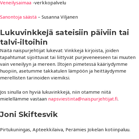
Veneilysaimaa
-verkkopalvelu
Sanontoja säästä
– Susanna Viljanen
Lukuvinkkejä sateisiin päiviin tai
talvi-iltoihin
Näitä naispurjehtijat lukevat: Vinkkejä kirjoista, joiden
tapahtumat sijoittuvat tai liittyvät purjeveneeseen tai muuten
vain veneilyyn ja mereen. Iltojen pimetessä kääriydymme
huopiin, asetumme takkatulen lämpöön ja heittäydymme
merellisten tarinoiden viemiksi.
Jos sinulla on hyviä lukuvinkkejä, niin otamme niitä
mielellämme vastaan
napsviestinta@naispurjehtijat.fi
.
Joni Skiftesvik
Pirtukuningas, Apteekkilaiva, Perämies Jokelan kotiinpaluu.