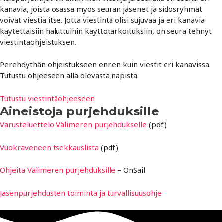
kanavia, joista osassa myös seuran jäsenet ja sidosryhmät
voivat viestiä itse. Jotta viestintä olisi sujuvaa ja eri kanavia
käytettäisiin haluttuihin käyttötarkoituksiin, on seura tehnyt
viestintäohjeistuksen.
Perehdythän ohjeistukseen ennen kuin viestit eri kanavissa.
Tutustu ohjeeseen alla olevasta napista.
Tutustu viestintäohjeeseen
Aineistoja purjehduksille
Varusteluettelo Välimeren purjehdukselle
(pdf)
Vuokraveneen tsekkauslista
(pdf)
Ohjeita Välimeren purjehduksille
– OnSail
Jäsenpurjehdusten toiminta ja turvallisuusohje