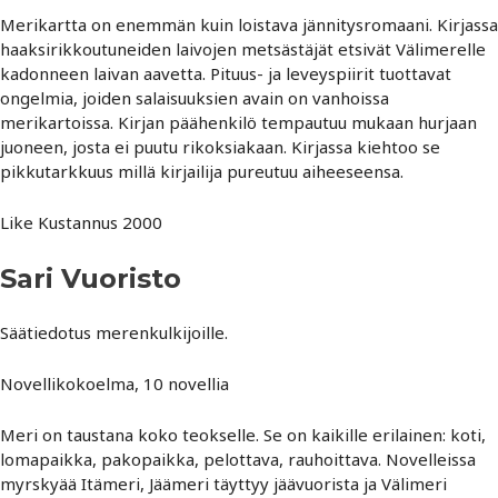
Merikartta on enemmän kuin loistava jännitysromaani. Kirjassa
haaksirikkoutuneiden laivojen metsästäjät etsivät Välimerelle
kadonneen laivan aavetta. Pituus- ja leveyspiirit tuottavat
ongelmia, joiden salaisuuksien avain on vanhoissa
merikartoissa. Kirjan päähenkilö tempautuu mukaan hurjaan
juoneen, josta ei puutu rikoksiakaan. Kirjassa kiehtoo se
pikkutarkkuus millä kirjailija pureutuu aiheeseensa.
Like Kustannus 2000
Sari Vuoristo
Säätiedotus merenkulkijoille.
Novellikokoelma, 10 novellia
Meri on taustana koko teokselle. Se on kaikille erilainen: koti,
lomapaikka, pakopaikka, pelottava, rauhoittava. Novelleissa
myrskyää Itämeri, Jäämeri täyttyy jäävuorista ja Välimeri