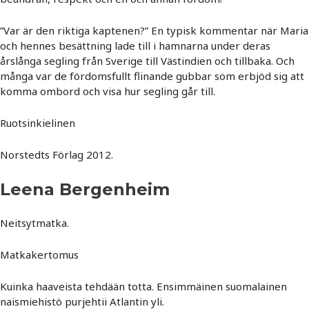
”Var är den riktiga kaptenen?” En typisk kommentar när Maria
och hennes besättning lade till i hamnarna under deras
årslånga segling från Sverige till Västindien och tillbaka. Och
många var de fördomsfullt flinande gubbar som erbjöd sig att
komma ombord och visa hur segling går till.
Ruotsinkielinen
Norstedts Förlag 2012.
Leena Bergenheim
Neitsytmatka.
Matkakertomus
Kuinka haaveista tehdään totta. Ensimmäinen suomalainen
naismiehistö purjehtii Atlantin yli.