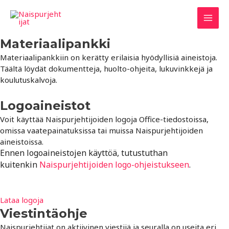
Siirry
sisältöön
Mai
Materiaalipankki
Men
Materiaalipankkiin on kerätty erilaisia hyödyllisiä aineistoja.
Täältä löydät dokumentteja, huolto-ohjeita, lukuvinkkejä ja
koulutuskalvoja.
Logoaineistot
Voit käyttää Naispurjehtijoiden logoja Office-tiedostoissa,
omissa vaatepainatuksissa tai muissa Naispurjehtijoiden
aineistoissa.
Ennen logoaineistojen käyttöä, tutustuthan
kuitenkin
Naispurjehtijoiden logo-ohjeistukseen
.
Lataa logoja
Viestintäohje
Naispurjehtijat on aktiivinen viestijä ja seuralla on useita eri