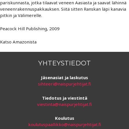
pariskunnasta, jotka tilaavat veneen Aasiasta ja saavat lähinnä
veneenrakennuspakkauksen. Siitä sitten Ranskan läpi kanavia
pitkin ja Välimerelle.
Peacock Hill Publishing, 2009
Katso Amazonista
YHTEYSTIEDOT
Jäsenasiat ja laskutus
sihteeri@naispurjehtijat.fi
Tiedotus ja viestintä
viestinta@naispurjehtijat.fi
Koulutus
koulutuspaallikko@naispurjehtijat.fi