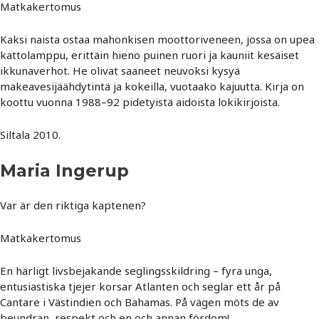
Matkakertomus
Kaksi naista ostaa mahonkisen moottoriveneen, jossa on upea
kattolamppu, erittäin hieno puinen ruori ja kauniit kesäiset
ikkunaverhot. He olivat saaneet neuvoksi kysyä
makeavesijäähdytintä ja kokeilla, vuotaako kajuutta. Kirja on
koottu vuonna 1988–92 pidetyistä aidoista lokikirjoista.
Siltala 2010.
Maria Ingerup
Var är den riktiga kaptenen?
Matkakertomus
En härligt livsbejakande seglingsskildring – fyra unga,
entusiastiska tjejer korsar Atlanten och seglar ett år på
Cantare i Västindien och Bahamas. På vägen möts de av
beundran, respekt och en och annan fördom!