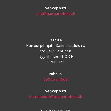
Sähköposti
info@naispurjehtijat.fi
Osoite
Naispurjehtijat – Sailing Ladies ry.
c/o Päivi Lehtinen
Nyyrikintie 11 G 69
33540 Tre
Puhelin
050 573 4668
Sähköposti
kommodori@naispurjehtijat.fi