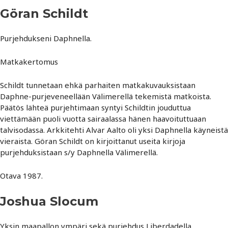
Göran Schildt
Purjehdukseni Daphnella.
Matkakertomus
Schildt tunnetaan ehkä parhaiten matkakuvauksistaan
Daphne-purjeveneellään Välimerellä tekemistä matkoista.
Päätös lähteä purjehtimaan syntyi Schildtin jouduttua
viettämään puoli vuotta sairaalassa hänen haavoituttuaan
talvisodassa. Arkkitehti Alvar Aalto oli yksi Daphnella käyneistä
vieraista. Göran Schildt on kirjoittanut useita kirjoja
purjehduksistaan s/y Daphnella Välimerellä.
Otava 1987.
Joshua Slocum
Yksin maapallon ympäri sekä purjehdus Liberdadella