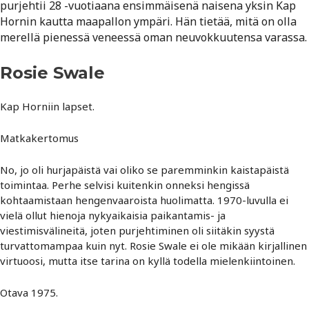
purjehtii 28 -vuotiaana ensimmäisenä naisena yksin Kap
Hornin kautta maapallon ympäri. Hän tietää, mitä on olla
merellä pienessä veneessä oman neuvokkuutensa varassa.
Rosie Swale
Kap Horniin lapset.
Matkakertomus
No, jo oli hurjapäistä vai oliko se paremminkin kaistapäistä
toimintaa. Perhe selvisi kuitenkin onneksi hengissä
kohtaamistaan hengenvaaroista huolimatta. 1970-luvulla ei
vielä ollut hienoja nykyaikaisia paikantamis- ja
viestimisvälineitä, joten purjehtiminen oli siitäkin syystä
turvattomampaa kuin nyt. Rosie Swale ei ole mikään kirjallinen
virtuoosi, mutta itse tarina on kyllä todella mielenkiintoinen.
Otava 1975.