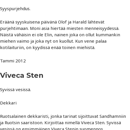
Syyspurjehdus.
Eräänä syyskuisena päivänä Olof ja Harald lähtevät
purjehtimaan. Moni asia hiertää miesten menneisyydessä.
Näistä vähäisin ei ole Elin, nainen joka on ollut kummankin
miehen vaimo ja joka nyt on kuollut. Kun vene palaa
kotilaituriin, on kyydissä enää toinen miehistä.
Tammi 2012
Viveca Sten
Syvissä vesissä.
Dekkari
Ruotsalainen dekkaristi, jonka tarinat sijoittuvat Sandhamniin
ja Ruotsin saaristoon. Kirjoittaa nimellä Viveca Sten. Syvissä
vesissä on ensimmäinen Viveca Stenin suomennos.