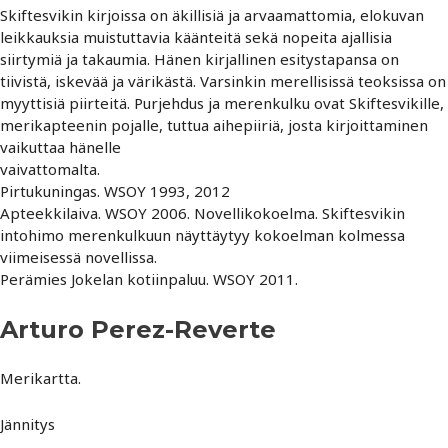
Skiftesvikin kirjoissa on äkillisiä ja arvaamattomia, elokuvan
leikkauksia muistuttavia käänteitä sekä nopeita ajallisia
siirtymiä ja takaumia. Hänen kirjallinen esitystapansa on
tiivistä, iskevää ja värikästä. Varsinkin merellisissä teoksissa on
myyttisiä piirteitä. Purjehdus ja merenkulku ovat Skiftesvikille,
merikapteenin pojalle, tuttua aihepiiriä, josta kirjoittaminen
vaikuttaa hänelle
vaivattomalta.
Pirtukuningas. WSOY 1993, 2012
Apteekkilaiva. WSOY 2006. Novellikokoelma. Skiftesvikin
intohimo merenkulkuun näyttäytyy kokoelman kolmessa
viimeisessä novellissa.
Perämies Jokelan kotiinpaluu. WSOY 2011.
Arturo Perez-Reverte
Merikartta.
Jännitys