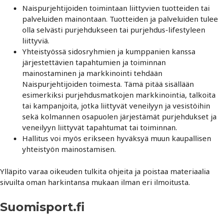
Naispurjehtijoiden toimintaan liittyvien tuotteiden tai
palveluiden mainontaan. Tuotteiden ja palveluiden tulee
olla selvästi purjehdukseen tai purjehdus-lifestyleen
liittyviä.
Yhteistyössä sidosryhmien ja kumppanien kanssa
järjestettävien tapahtumien ja toiminnan
mainostaminen ja markkinointi tehdään
Naispurjehtijoiden toimesta. Tämä pitää sisällään
esimerkiksi purjehdusmatkojen markkinointia, talkoita
tai kampanjoita, jotka liittyvät veneilyyn ja vesistöihin
sekä kolmannen osapuolen järjestämät purjehdukset ja
veneilyyn liittyvät tapahtumat tai toiminnan.
Hallitus voi myös erikseen hyväksyä muun kaupallisen
yhteistyön mainostamisen.
Ylläpito varaa oikeuden tulkita ohjeita ja poistaa materiaalia
sivuilta oman harkintansa mukaan ilman eri ilmoitusta.
Suomisport.fi