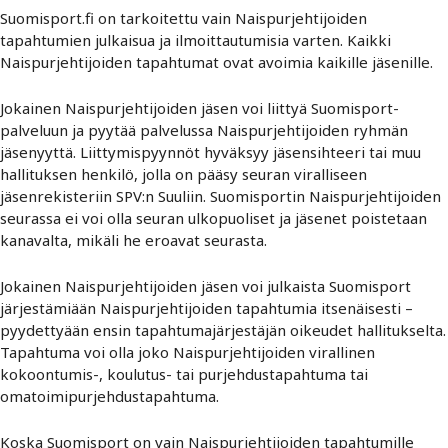
Suomisport.fi on tarkoitettu vain Naispurjehtijoiden
tapahtumien julkaisua ja ilmoittautumisia varten. Kaikki
Naispurjehtijoiden tapahtumat ovat avoimia kaikille jäsenille.
Jokainen Naispurjehtijoiden jäsen voi liittyä Suomisport-
palveluun ja pyytää palvelussa Naispurjehtijoiden ryhmän
jäsenyyttä. Liittymispyynnöt hyväksyy jäsensihteeri tai muu
hallituksen henkilö, jolla on pääsy seuran viralliseen
jäsenrekisteriin SPV:n Suuliin. Suomisportin Naispurjehtijoiden
seurassa ei voi olla seuran ulkopuoliset ja jäsenet poistetaan
kanavalta, mikäli he eroavat seurasta.
Jokainen Naispurjehtijoiden jäsen voi julkaista Suomisport
järjestämiään Naispurjehtijoiden tapahtumia itsenäisesti –
pyydettyään ensin tapahtumajärjestäjän oikeudet hallitukselta.
Tapahtuma voi olla joko Naispurjehtijoiden virallinen
kokoontumis-, koulutus- tai purjehdustapahtuma tai
omatoimipurjehdustapahtuma.
Koska Suomisport on vain Naispurjehtijoiden tapahtumille