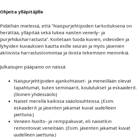
Ohjeita ylläpitäjille
Pidäthän mielessä, että “Naispurjehtijoiden tarkoituksena on
herättää, ylläpitää sekä tukea naisten veneily- ja
purjehdusharrastusta”. Koitetaan tuoda kuvien, videoiden ja
lyhyiden kuvauksien kautta esille seuran ja myös jäsenien
aktiivista harrastustoimintaa ja iloista tekemisen meininkiä.
Julkaisujen pääpaino on näissä:
Naispurjehtijoiden ajankohtaiset- ja meneillään olevat
tapahtumat, kuten seminaarit, koulutukset ja eskaaderit.
(Iloinen yhdessäolo)
Naiset merellä kaikissa sääolosuhteissa. (Esim.
eskaaderit ja jäsenten jakamat kuvat uudelleen
jaettuna.)
Veneen huolto- ja remppakuvat, eli naisetkin
remontoivat veneitään. (Esim. jäsenten jakamat kuvat
uudelleen jaettuna.)