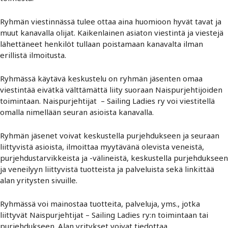
Ryhmän viestinnässä tulee ottaa aina huomioon hyvät tavat ja
muut kanavalla olijat. Kaikenlainen asiaton viestintä ja viestejä
lähettäneet henkilöt tullaan poistamaan kanavalta ilman
erillistä ilmoitusta.
Ryhmässä käytävä keskustelu on ryhmän jäsenten omaa
viestintää eivätkä välttämättä liity suoraan Naispurjehtijoiden
toimintaan. Naispurjehtijat – Sailing Ladies ry voi viestitellä
omalla nimellään seuran asioista kanavalla.
Ryhmän jäsenet voivat keskustella purjehdukseen ja seuraan
liittyvistä asioista, ilmoittaa myytävänä olevista veneistä,
purjehdustarvikkeista ja -välineistä, keskustella purjehdukseen
ja veneilyyn liittyvistä tuotteista ja palveluista sekä linkittää
alan yritysten sivuille.
Ryhmässä voi mainostaa tuotteita, palveluja, yms., jotka
liittyvät Naispurjehtijat – Sailing Ladies ry:n toimintaan tai
purjehdukseen. Alan yritykset voivat tiedottaa