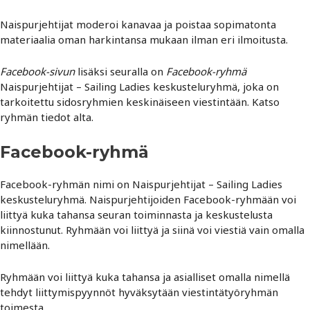
Naispurjehtijat moderoi kanavaa ja poistaa sopimatonta
materiaalia oman harkintansa mukaan ilman eri ilmoitusta.
Facebook-sivun
lisäksi seuralla on
Facebook-ryhmä
Naispurjehtijat – Sailing Ladies keskusteluryhmä, joka on
tarkoitettu sidosryhmien keskinäiseen viestintään. Katso
ryhmän tiedot alta.
Facebook-ryhmä
Facebook-ryhmän nimi on Naispurjehtijat – Sailing Ladies
keskusteluryhmä. Naispurjehtijoiden Facebook-ryhmään voi
liittyä kuka tahansa seuran toiminnasta ja keskustelusta
kiinnostunut. Ryhmään voi liittyä ja siinä voi viestiä vain omalla
nimellään.
Ryhmään voi liittyä kuka tahansa ja asialliset omalla nimellä
tehdyt liittymispyynnöt hyväksytään viestintätyöryhmän
toimesta.