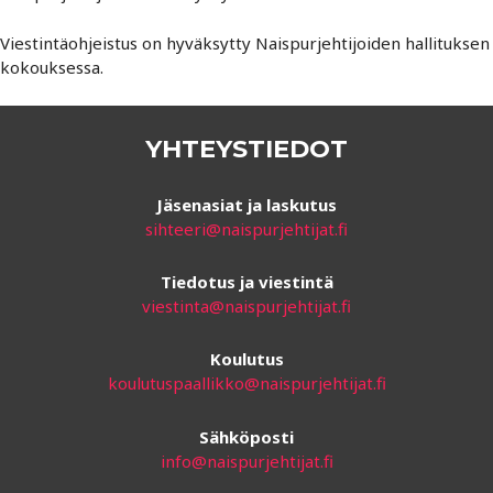
Viestintäohjeistus on hyväksytty Naispurjehtijoiden hallituksen
kokouksessa.
YHTEYSTIEDOT
Jäsenasiat ja laskutus
sihteeri@naispurjehtijat.fi
Tiedotus ja viestintä
viestinta@naispurjehtijat.fi
Koulutus
koulutuspaallikko@naispurjehtijat.fi
Sähköposti
info@naispurjehtijat.fi