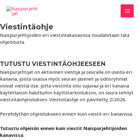
Siirry
sisältöön
Mai
Viestintäohje
Men
Naispurjehtijoiden eri viestintäkanavissa noudatetaan tätä
ohjeistusta.
TUTUSTU VIESTINTÄOHJEESEEN
Naispurjehtijat on aktiivinen viestijä ja seuralla on useita eri
kanavia, joista osassa myös seuran jäsenet ja sidosryhmät
voivat viestiä itse. Jotta viestintä olisi sujuvaa ja eri kanavia
käytettäisiin haluttuihin käyttötarkoituksiin, on seura tehnyt
viestintäohjeistuksen. Viestintäohje on päivitetty 2/2026.
Perehdythän ohjeistukseen ennen kuin viestit eri kanavissa.
Tutustu ohjeisiin ennen kuin viestit Naispurjehtijoiden
kanavissa.