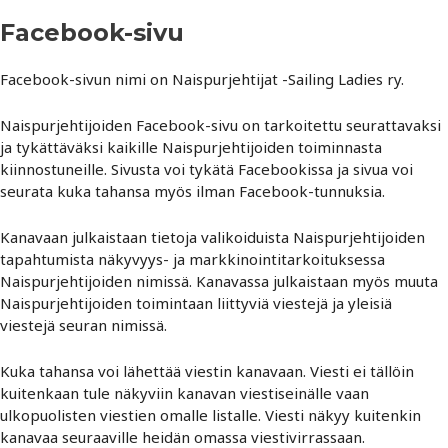
Facebook-sivu
Facebook-sivun nimi on Naispurjehtijat -Sailing Ladies ry.
Naispurjehtijoiden Facebook-sivu on tarkoitettu seurattavaksi
ja tykättäväksi kaikille Naispurjehtijoiden toiminnasta
kiinnostuneille. Sivusta voi tykätä Facebookissa ja sivua voi
seurata kuka tahansa myös ilman Facebook-tunnuksia.
Kanavaan julkaistaan tietoja valikoiduista Naispurjehtijoiden
tapahtumista näkyvyys- ja markkinointitarkoituksessa
Naispurjehtijoiden nimissä. Kanavassa julkaistaan myös muuta
Naispurjehtijoiden toimintaan liittyviä viestejä ja yleisiä
viestejä seuran nimissä.
Kuka tahansa voi lähettää viestin kanavaan. Viesti ei tällöin
kuitenkaan tule näkyviin kanavan viestiseinälle vaan
ulkopuolisten viestien omalle listalle. Viesti näkyy kuitenkin
kanavaa seuraaville heidän omassa viestivirrassaan.