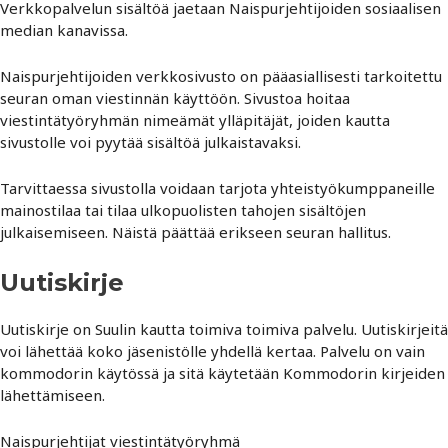
Verkkopalvelun sisältöä jaetaan Naispurjehtijoiden sosiaalisen
median kanavissa.
Naispurjehtijoiden verkkosivusto on pääasiallisesti tarkoitettu
seuran oman viestinnän käyttöön. Sivustoa hoitaa
viestintätyöryhmän nimeämät ylläpitäjät, joiden kautta
sivustolle voi pyytää sisältöä julkaistavaksi.
Tarvittaessa sivustolla voidaan tarjota yhteistyökumppaneille
mainostilaa tai tilaa ulkopuolisten tahojen sisältöjen
julkaisemiseen. Näistä päättää erikseen seuran hallitus.
Uutiskirje
Uutiskirje on Suulin kautta toimiva toimiva palvelu. Uutiskirjeitä
voi lähettää koko jäsenistölle yhdellä kertaa. Palvelu on vain
kommodorin käytössä ja sitä käytetään Kommodorin kirjeiden
lähettämiseen.
Naispurjehtijat viestintätyöryhmä