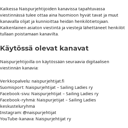
Kaikessa Naispurjehtijoiden kanavissa tapahtuvassa
viestinnässä tulee ottaa aina huomioon hyvät tavat ja muut
kanavalla olijat ja kunnioittaa heidän henkilötietojaan.
Kaikenlainen asiaton viestintä ja viestejä lähettäneet henkilöt
tullaan poistamaan kanavilta.
Käytössä olevat kanavat
Naispurjehtijoilla on käytössään seuraavia digitaalisen
viestinnän kanavia:
Verkkopalvelu: naispurjehtijat.fi
Suomisport: Naispurjehtijat – Sailing Ladies ry
Facebook-sivu: Naispurjehtijat – Sailing Ladies ry
Facebook-ryhmä: Naispurjetijat – Sailing Ladies
keskusteluryhmä
Instagram: @naispurjehtijat
YouTube-kanava: Naispurjehtijat ry