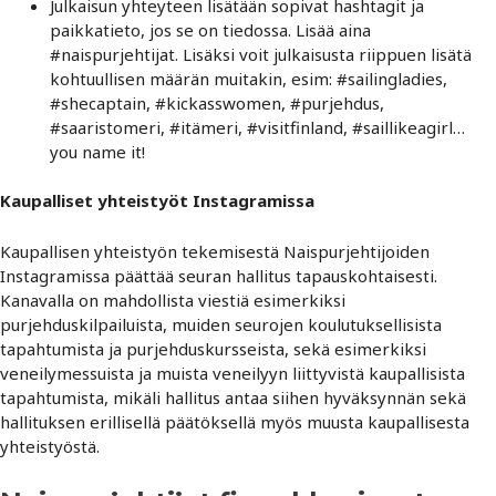
Julkaisun yhteyteen lisätään sopivat hashtagit ja
paikkatieto, jos se on tiedossa. Lisää aina
#naispurjehtijat. Lisäksi voit julkaisusta riippuen lisätä
kohtuullisen määrän muitakin, esim: #sailingladies,
#shecaptain, #kickasswomen, #purjehdus,
#saaristomeri, #itämeri, #visitfinland, #saillikeagirl…
you name it!
Kaupalliset yhteistyöt Instagramissa
Kaupallisen yhteistyön tekemisestä Naispurjehtijoiden
Instagramissa päättää seuran hallitus tapauskohtaisesti.
Kanavalla on mahdollista viestiä esimerkiksi
purjehduskilpailuista, muiden seurojen koulutuksellisista
tapahtumista ja purjehduskursseista, sekä esimerkiksi
veneilymessuista ja muista veneilyyn liittyvistä kaupallisista
tapahtumista, mikäli hallitus antaa siihen hyväksynnän sekä
hallituksen erillisellä päätöksellä myös muusta kaupallisesta
yhteistyöstä.