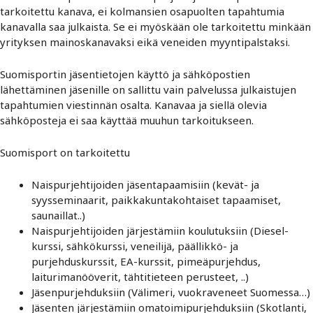
tarkoitettu kanava, ei kolmansien osapuolten tapahtumia
kanavalla saa julkaista. Se ei myöskään ole tarkoitettu minkään
yrityksen mainoskanavaksi eikä veneiden myyntipalstaksi.
Suomisportin jäsentietojen käyttö ja sähköpostien
lähettäminen jäsenille on sallittu vain palvelussa julkaistujen
tapahtumien viestinnän osalta. Kanavaa ja siellä olevia
sähköposteja ei saa käyttää muuhun tarkoitukseen.
Suomisport on tarkoitettu
Naispurjehtijoiden jäsentapaamisiin (kevät- ja
syysseminaarit, paikkakuntakohtaiset tapaamiset,
saunaillat..)
Naispurjehtijoiden järjestämiin koulutuksiin (Diesel-
kurssi, sähkökurssi, veneilijä, päällikkö- ja
purjehduskurssit, EA-kurssit, pimeäpurjehdus,
laiturimanööverit, tähtitieteen perusteet, ..)
Jäsenpurjehduksiin (Välimeri, vuokraveneet Suomessa…)
Jäsenten järjestämiin omatoimipurjehduksiin (Skotlanti,