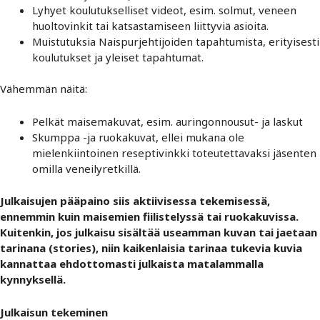
Lyhyet koulutukselliset videot, esim. solmut, veneen
huoltovinkit tai katsastamiseen liittyviä asioita.
Muistutuksia Naispurjehtijoiden tapahtumista, erityisesti
koulutukset ja yleiset tapahtumat.
Vähemmän näitä:
Pelkät maisemakuvat, esim. auringonnousut- ja laskut
Skumppa -ja ruokakuvat, ellei mukana ole
mielenkiintoinen reseptivinkki toteutettavaksi jäsenten
omilla veneilyretkillä.
Julkaisujen pääpaino siis aktiivisessa tekemisessä,
ennemmin kuin maisemien fiilistelyssä tai ruokakuvissa.
Kuitenkin, jos julkaisu sisältää useamman kuvan tai jaetaan
tarinana (stories), niin kaikenlaisia tarinaa tukevia kuvia
kannattaa ehdottomasti julkaista matalammalla
kynnyksellä.
Julkaisun tekeminen