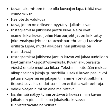
Kuvan jakamiseen tulee olla kuvaajan lupa. Näitä ovat
esimerkiksi:
Itse otettu valokuva
Kuva, johon on erikseen pyytänyt julkaisuluvan
Instagramissa julkisena jaettu kuva. Näitä ovat
esimerkiksi kuvat, joihin Naispurjehtijat on linkitetty
joko #naispurjehtijat tai @naispurjehtijat. (Ei tarvitse
erillistä lupaa, mutta alkuperäinen julkaisija on
mainittava.)
Instagramissa julkisena jaetun kuvan voi jakaa uudelleen
käyttämällä “Repost”-sovellusta. Kuvan alkuperäistä
viestiä ei tule muuttaa liikaa. Tekstiin linkitetään mukaan
alkuperäinen jakaja @-merkillä. Lisäksi kuvan päälle voi
jättää alkuperäisen jakajan tilin nimen tekstipalkkina.
Repost-sovellus ehdottaa siihen erilaisia vaihtoehtoja.
Valokuvaajan nimi on aina mainittava.
Jos ihmisiä näkyy tunnistettavasti kuvissa, niin kuvan
julkaisuun pitää olla lupa jokaiselta kuvassa
tunnistettavalta henkilöltä.