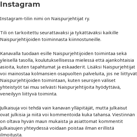
Instagram
Instagram-tilin nimi on Naispurjehtijat ry.
Tili on tarkoitettu seurattavaksi ja tykättäväksi kaikille
Naispurjehtijoiden toiminnasta kiinnostuneille.
Kanavalla tuodaan esille Naispurjehtijoiden toimintaa sekä
yleisellä tasolla, koulutuksellisessa mielessä että ajankohtaisia
asioita, kuten tapahtumat ja eskaaderit. Lisäksi Naispurjehtijat
voi mainostaa kolmansien osapuolten palveluita, jos ne liittyvät
Naispurjehtijoiden toimintaan, kuten seurojen väliset
yhteistyöt tai muu selvästi Naispurjehtijoita hyödyttävä,
veneilyyn liittyvä toiminta.
Julkaisuja voi tehdä vain kanavan ylläpitäjät, mutta julkaisut
ovat julkisia ja niitä voi kommentoida kuka tahansa. Viestinnän
on oltava hyvän maun mukaista ja asiattomat kommentit
julkaisujen yhteydessä voidaan poistaa ilman erillistä
ilmoitusta.