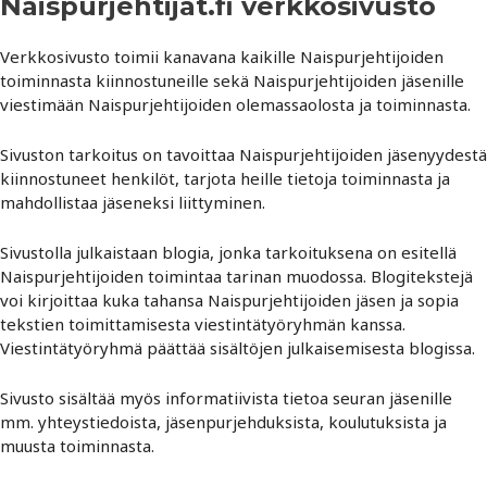
Naispurjehtijat.fi verkkosivusto
Verkkosivusto toimii kanavana kaikille Naispurjehtijoiden
toiminnasta kiinnostuneille sekä Naispurjehtijoiden jäsenille
viestimään Naispurjehtijoiden olemassaolosta ja toiminnasta.
Sivuston tarkoitus on tavoittaa Naispurjehtijoiden jäsenyydestä
kiinnostuneet henkilöt, tarjota heille tietoja toiminnasta ja
mahdollistaa jäseneksi liittyminen.
Sivustolla julkaistaan blogia, jonka tarkoituksena on esitellä
Naispurjehtijoiden toimintaa tarinan muodossa. Blogitekstejä
voi kirjoittaa kuka tahansa Naispurjehtijoiden jäsen ja sopia
tekstien toimittamisesta viestintätyöryhmän kanssa.
Viestintätyöryhmä päättää sisältöjen julkaisemisesta blogissa.
Sivusto sisältää myös informatiivista tietoa seuran jäsenille
mm. yhteystiedoista, jäsenpurjehduksista, koulutuksista ja
muusta toiminnasta.