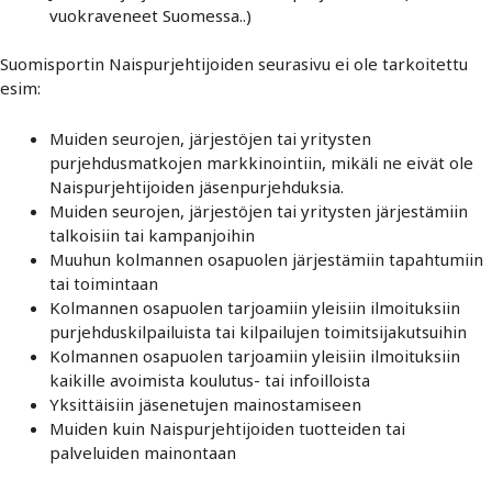
vuokraveneet Suomessa..)
Suomisportin Naispurjehtijoiden seurasivu ei ole tarkoitettu
esim:
Muiden seurojen, järjestöjen tai yritysten
purjehdusmatkojen markkinointiin, mikäli ne eivät ole
Naispurjehtijoiden jäsenpurjehduksia.
Muiden seurojen, järjestöjen tai yritysten järjestämiin
talkoisiin tai kampanjoihin
Muuhun kolmannen osapuolen järjestämiin tapahtumiin
tai toimintaan
Kolmannen osapuolen tarjoamiin yleisiin ilmoituksiin
purjehduskilpailuista tai kilpailujen toimitsijakutsuihin
Kolmannen osapuolen tarjoamiin yleisiin ilmoituksiin
kaikille avoimista koulutus- tai infoilloista
Yksittäisiin jäsenetujen mainostamiseen
Muiden kuin Naispurjehtijoiden tuotteiden tai
palveluiden mainontaan