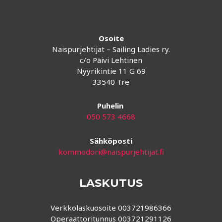
Osoite
Naispurjehtijat – Sailing Ladies ry.
c/o Päivi Lehtinen
Nyyrikintie 11 G 69
33540 Tre
Puhelin
050 573 4668
Sähköposti
kommodori@naispurjehtijat.fi
LASKUTUS
Verkkolaskuosoite 003721986366
Operaattoritunnus 003721291126