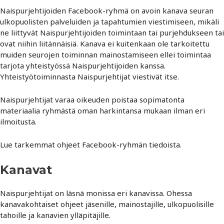
Naispurjehtijoiden Facebook-ryhmä on avoin kanava seuran
ulkopuolisten palveluiden ja tapahtumien viestimiseen, mikäli
ne liittyvät Naispurjehtijoiden toimintaan tai purjehdukseen tai
ovat niihin liitännäisiä. Kanava ei kuitenkaan ole tarkoitettu
muiden seurojen toiminnan mainostamiseen ellei toimintaa
tarjota yhteistyössä Naispurjehtijoiden kanssa.
Yhteistyötoiminnasta Naispurjehtijat viestivät itse.
Naispurjehtijat varaa oikeuden poistaa sopimatonta
materiaalia ryhmästä oman harkintansa mukaan ilman eri
ilmoitusta.
Lue tarkemmat ohjeet Facebook-ryhmän tiedoista.
Kanavat
Naispurjehtijat on läsnä monissa eri kanavissa. Ohessa
kanavakohtaiset ohjeet jäsenille, mainostajille, ulkopuolisille
tahoille ja kanavien ylläpitäjille.