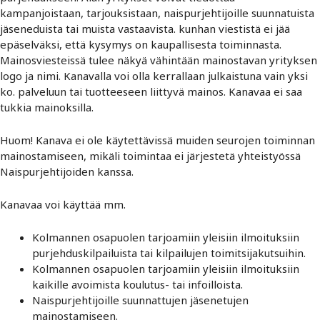
kampanjoistaan, tarjouksistaan, naispurjehtijoille suunnatuista
jäseneduista tai muista vastaavista. kunhan viestistä ei jää
epäselväksi, että kysymys on kaupallisesta toiminnasta.
Mainosviesteissä tulee näkyä vähintään mainostavan yrityksen
logo ja nimi. Kanavalla voi olla kerrallaan julkaistuna vain yksi
ko. palveluun tai tuotteeseen liittyvä mainos. Kanavaa ei saa
tukkia mainoksilla.
Huom! Kanava ei ole käytettävissä muiden seurojen toiminnan
mainostamiseen, mikäli toimintaa ei järjestetä yhteistyössä
Naispurjehtijoiden kanssa.
Kanavaa voi käyttää mm.
Kolmannen osapuolen tarjoamiin yleisiin ilmoituksiin
purjehduskilpailuista tai kilpailujen toimitsijakutsuihin.
Kolmannen osapuolen tarjoamiin yleisiin ilmoituksiin
kaikille avoimista koulutus- tai infoilloista.
Naispurjehtijoille suunnattujen jäsenetujen
mainostamiseen.