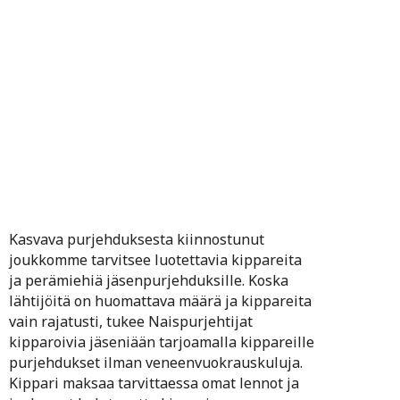
meistä toimii veneissä gasteina ja kokeneemmat ja
koulutetut voivat toimia kipparina. Lähde sinäkin
kippariksi jäsenpurjehduksillemme.
Kasvava purjehduksesta kiinnostunut
joukkomme tarvitsee luotettavia kippareita
ja perämiehiä jäsenpurjehduksille. Koska
lähtijöitä on huomattava määrä ja kippareita
vain rajatusti, tukee Naispurjehtijat
kipparoivia jäseniään tarjoamalla kippareille
purjehdukset ilman veneenvuokrauskuluja.
Kippari maksaa tarvittaessa omat lennot ja