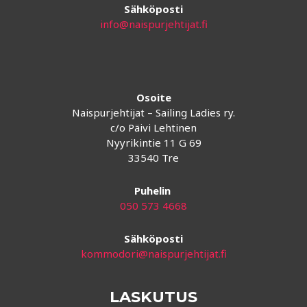
Sähköposti
info@naispurjehtijat.fi
Osoite
Naispurjehtijat – Sailing Ladies ry.
c/o Päivi Lehtinen
Nyyrikintie 11 G 69
33540 Tre
Puhelin
050 573 4668
Sähköposti
kommodori@naispurjehtijat.fi
LASKUTUS