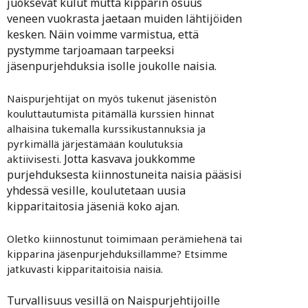
juoksevat kulut mutta kipparin osuus
veneen vuokrasta jaetaan muiden lähtijöiden
kesken. Näin voimme varmistua, että
pystymme tarjoamaan tarpeeksi
jäsenpurjehduksia isolle joukolle naisia.
Naispurjehtijat on myös tukenut jäsenistön
kouluttautumista pitämällä kurssien hinnat
alhaisina tukemalla kurssikustannuksia ja
pyrkimällä järjestämään koulutuksia
Jotta kasvava joukkomme
aktiivisesti.
purjehduksesta kiinnostuneita naisia pääsisi
yhdessä vesille, koulutetaan uusia
kipparitaitosia jäseniä koko ajan.
Oletko kiinnostunut toimimaan perämiehenä tai
kipparina jäsenpurjehduksillamme? Etsimme
jatkuvasti kipparitaitoisia naisia.
Turvallisuus vesillä on Naispurjehtijoille