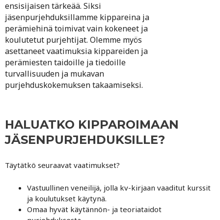
ensisijaisen tärkeää. Siksi
jäsenpurjehduksillamme kippareina ja
perämiehinä toimivat vain kokeneet ja
koulutetut purjehtijat. Olemme myös
asettaneet vaatimuksia kippareiden ja
perämiesten taidoille ja tiedoille
turvallisuuden ja mukavan
purjehduskokemuksen takaamiseksi.
HALUATKO KIPPAROIMAAN
JÄSENPURJEHDUKSILLE?
Täytätkö seuraavat vaatimukset?
Vastuullinen veneilijä, jolla kv-kirjaan vaaditut kurssit
ja koulutukset käytynä.
Omaa hyvät käytännön- ja teoriataidot
purjehduksesta.