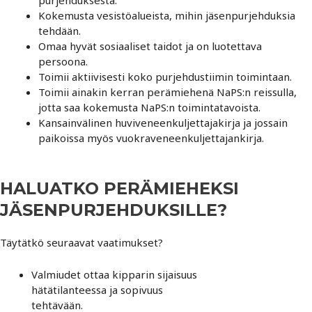
Kokemusta vesistöalueista, mihin jäsenpurjehduksia
tehdään.
Omaa hyvät sosiaaliset taidot ja on luotettava
persoona.
Toimii aktiivisesti koko purjehdustiimin toimintaan.
Toimii ainakin kerran perämiehenä NaPS:n reissulla,
jotta saa kokemusta NaPS:n toimintatavoista.
Kansainvälinen huviveneenkuljettajakirja ja jossain
paikoissa myös vuokraveneenkuljettajankirja.
HALUATKO PERÄMIEHEKSI
JÄSENPURJEHDUKSILLE?
Täytätkö seuraavat vaatimukset?
Valmiudet ottaa kipparin sijaisuus
hätätilanteessa ja sopivuus
tehtävään.