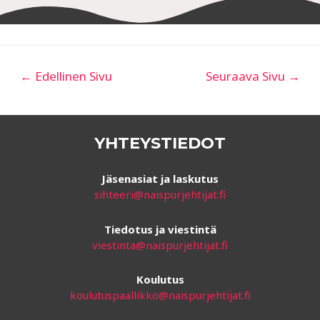
←
Edellinen Sivu
Seuraava Sivu
→
YHTEYSTIEDOT
Jäsenasiat ja laskutus
sihteeri@naispurjehtijat.fi
Tiedotus ja viestintä
viestinta@naispurjehtijat.fi
Koulutus
koulutuspaallikko@naispurjehtijat.fi