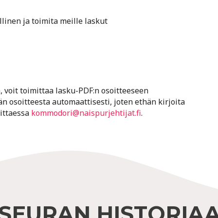
linen ja toimita meille laskut
, voit toimittaa lasku-PDF:n osoitteeseen
ään osoitteesta automaattisesti, joten ethän kirjoita
vittaessa
kommodori@naispurjehtijat.fi
.
SEURAN HISTORIA