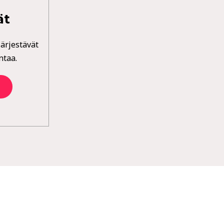
ät
järjestävät
ntaa.