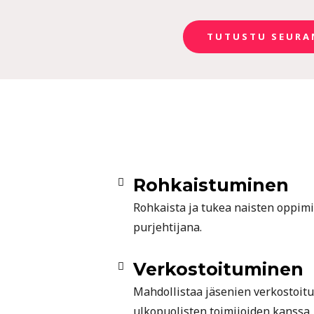
TUTUSTU SEURA
Rohkaistuminen
Rohkaista ja tukea naisten oppimi
purjehtijana.
Verkostoituminen
Mahdollistaa jäsenien verkostoit
ulkopuolisten toimijoiden kanssa.