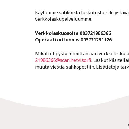
Käytämme sähköistä laskutusta. Ole ystäväl
verkkolaskupalveluumme.
Verkkolaskuosoite 003721986366
Operaattoritunnus 003721291126
Mikäli et pysty toimittamaan verkkolaskuja
21986366@scan.netvisor.fi
. Laskut käsitell
muuta viestiä sähköpostiin. Lisätietoja tar