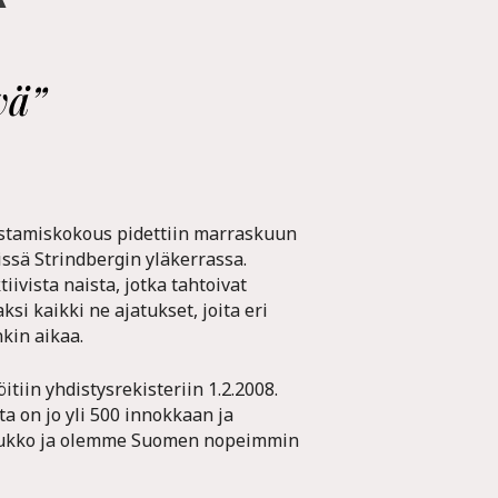
vä”
stamiskokous pidettiin marraskuun
ssä Strindbergin yläkerrassa.
iivista naista, jotka tahtoivat
si kaikki ne ajatukset, joita eri
onkin aikaa.
tiin yhdistysrekisteriin 1.2.2008.
a on jo yli 500 innokkaan ja
 joukko ja olemme Suomen nopeimmin