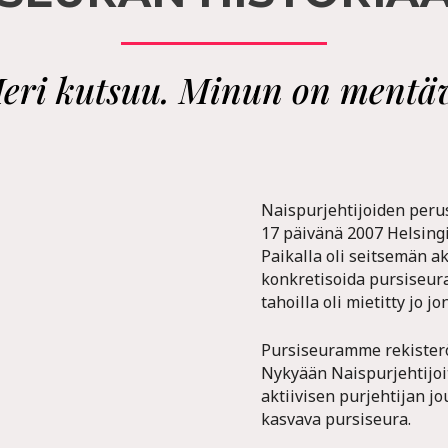
eri kutsuu. Minun on mentä
Naispurjehtijoiden peru
17 päivänä 2007 Helsingi
Paikalla oli seitsemän akt
konkretisoida pursiseurak
tahoilla oli mietitty jo j
Pursiseuramme rekisteröi
Nykyään Naispurjehtijoit
aktiivisen purjehtijan
kasvava pursiseura.