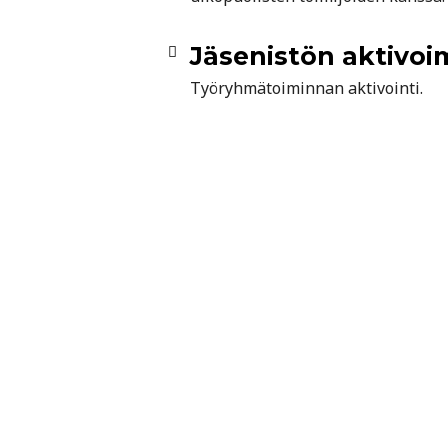
Jäsenistön aktivoi
Työryhmätoiminnan aktivointi.
SEURAN SÄÄNNÖT
Yhdistyksen tarkoituksena on herättää, ylläpitä