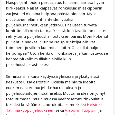
Naispurjehtijoiden perusajatus tuli seminaarissa hyvin
kirkkaaksi. Naiset kaipaavat rohkaisua: mieskipparin
varjosta ei ole aina helppoa päästä pinnaan. Myös
muuttuvien elämäntilanteiden vuoksi
purjehdusharrastuksen jatkuvuus halutaan turvata
kehittämällä omia taitoja. Yksi tärkeä tavoite on naisten
rekrytointi purjehdusharrastuksen pariin. Moni kokenut
purjehtija huokasi: ”Kunpa Naispurjehtijat olisivat
toimineet jo silloin kun minä aloitin! Olisi ollut paljon
helpompaa.” Utön henki oli rohkaiseva ja kannustava; se
kantaa pitkälle muillakin aloilla kuin
purjehdusharrastuksessa.
Seminaarin aikana käydyissä yleisissä ja yksityisissä
keskusteluissa esitettiin lukuisia mainioita ideoita
nuoren naisten purjehdusharrastuksen ja
purjehdustaitojen lisäämiseksi. Muutama idea on jo nyt
toteutumassa, muun muassa vaahtosammutinkoulutus.
Kesäksi kerätään kisaporukoita esimerkiksi
Helsinki-
Tallinna -yöpurjehdukseen
sekä
Viaporin Tuoppiin
ja