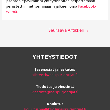
jäsenten epävirallista yhteydenpitoa helpottamaan
perustettiin heti seminaarin jälkeen oma
Facebook-
ryhmä.
Artikkelien
Seuraava Artikkeli
→
selaus
YHTEYSTIEDOT
Jäsenasiat ja laskutus
sihteeri@naispurjehtijat.fi
Tiedotus ja viestintä
viestinta@naispurjehtijat.fi
Koulutus
koulutuspaallikko@naispurjehtijat.fi