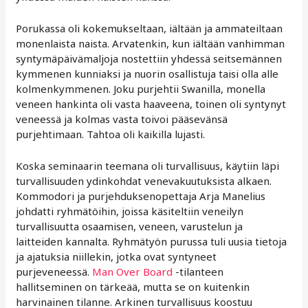
Porukassa oli kokemukseltaan, iältään ja ammateiltaan
monenlaista naista. Arvatenkin, kun iältään vanhimman
syntymäpäivämaljoja nostettiin yhdessä seitsemännen
kymmenen kunniaksi ja nuorin osallistuja taisi olla alle
kolmenkymmenen. Joku purjehtii Swanilla, monella
veneen hankinta oli vasta haaveena, toinen oli syntynyt
veneessä ja kolmas vasta toivoi pääsevänsä
purjehtimaan. Tahtoa oli kaikilla lujasti.
Koska seminaarin teemana oli turvallisuus, käytiin läpi
turvallisuuden ydinkohdat venevakuutuksista alkaen.
Kommodori ja purjehduksenopettaja Arja Manelius
johdatti ryhmätöihin, joissa käsiteltiin veneilyn
turvallisuutta osaamisen, veneen, varustelun ja
laitteiden kannalta. Ryhmätyön purussa tuli uusia tietoja
ja ajatuksia niillekin, jotka ovat syntyneet
purjeveneessä.
Man Over Board
-tilanteen
hallitseminen on tärkeää, mutta se on kuitenkin
harvinainen tilanne. Arkinen turvallisuus koostuu