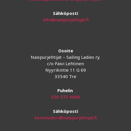
Sähköposti
info@naispurjehtijat.fi
Osoite
Naispurjehtijat – Sailing Ladies ry.
c/o Päivi Lehtinen
Nyyrikintie 11 G 69
33540 Tre
Puhelin
050 573 4668
Sähköposti
kommodori@naispurjehtijat.fi