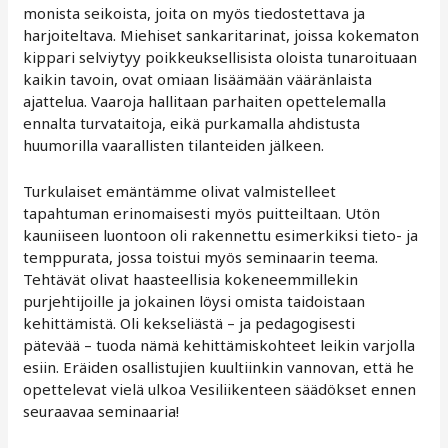
monista seikoista, joita on myös tiedostettava ja
harjoiteltava. Miehiset sankaritarinat, joissa kokematon
kippari selviytyy poikkeuksellisista oloista tunaroituaan
kaikin tavoin, ovat omiaan lisäämään vääränlaista
ajattelua. Vaaroja hallitaan parhaiten opettelemalla
ennalta turvataitoja, eikä purkamalla ahdistusta
huumorilla vaarallisten tilanteiden jälkeen.
Turkulaiset emäntämme olivat valmistelleet
tapahtuman erinomaisesti myös puitteiltaan. Utön
kauniiseen luontoon oli rakennettu esimerkiksi tieto- ja
temppurata, jossa toistui myös seminaarin teema.
Tehtävät olivat haasteellisia kokeneemmillekin
purjehtijoille ja jokainen löysi omista taidoistaan
kehittämistä. Oli kekseliästä – ja pedagogisesti
pätevää – tuoda nämä kehittämiskohteet leikin varjolla
esiin. Eräiden osallistujien kuultiinkin vannovan, että he
opettelevat vielä ulkoa Vesiliikenteen säädökset ennen
seuraavaa seminaaria!