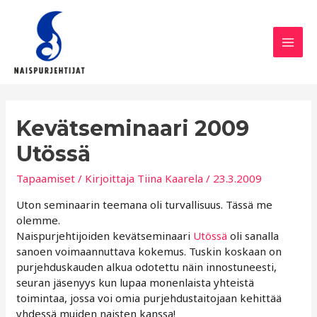
Siirry
sisältöön
Mai
Men
Kevätseminaari 2009
Utössä
Tapaamiset
/ Kirjoittaja
Tiina Kaarela
/
23.3.2009
Uton seminaarin teemana oli turvallisuus. Tässä me
olemme.
Naispurjehtijoiden kevätseminaari
Utössä
oli sanalla
sanoen voimaannuttava kokemus. Tuskin koskaan on
purjehduskauden alkua odotettu näin innostuneesti,
seuran jäsenyys kun lupaa monenlaista yhteistä
toimintaa, jossa voi omia purjehdustaitojaan kehittää
yhdessä muiden naisten kanssa!