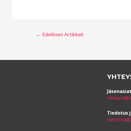
Artikkelien
←
Edellinen Artikkeli
selaus
YHTEY
Jäsenasiat
sihteeri@na
Tiedotus j
viestinta@n