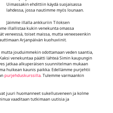
Uimassakin ehdittiin käydä suojaisassa
lahdessa, jossa nautimme myös lounaan.
Jäimme illalla ankkuriin Tiloksen
mme illallistaa kukin venekunta omassa
ät veneessä, toiset maissa, mutta veneeseenkin
auttimaan Arjanpäivän kuohuviinit.
, mutta jouduimmekin odottamaan veden saantia,
 Kaksi venekuntaa päätti lähteä Simin kaupungin
es jatkaa alkuperäisen suunnitelman mukaan
ma huikean kaunis paikka. Edellämme purjehtii
dan
purjehduskurssilla
. Tulemme varmaankin
ovat juuri huomanneet sukellusveneen ja kolme
minua vaaditaan tutkimaan uutisia ja