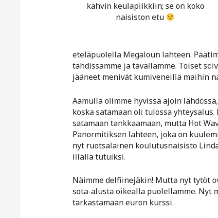
kahvin keulapiikkiin; se on koko
naisiston etu
eteläpuolella Megaloun lahteen. Pääti
tahdissamme ja tavallamme. Toiset söiv
jääneet menivät kumiveneillä maihin n
Aamulla olimme hyvissä ajoin lähdössä
koska satamaan oli tulossa yhteysalus.
satamaan tankkaamaan, mutta Hot Wav
Panormitiksen lahteen, joka on kuulem
nyt ruotsalainen koulutusnaisisto Lin
illalla tutuiksi.
Näimme delfiinejäkin! Mutta nyt tytöt 
sota-alusta oikealla puolellamme. Nyt 
tarkastamaan euron kurssi.