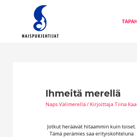
Siirry
sisältöön
TAPA
Ihmeitä merellä
Naps Välimerellä
/ Kirjoittaja
Tiina Kaa
Jotkut heräävät hitaammin kuin toiset.
Tämä perämies saa erityiskohteluna