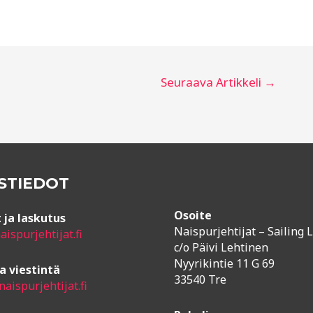
Seuraava Artikkeli
→
STIEDOT
Osoite
 ja laskutus
Naispurjehtijat – Sailing L
ispurjehtijat.fi
c/o Päivi Lehtinen
Nyyrikintie 11 G 69
a viestintä
33540 Tre
aispurjehtijat.fi