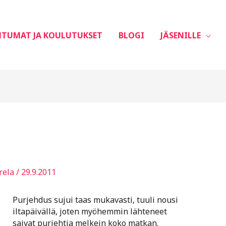
HTUMAT JA KOULUTUKSET
BLOGI
JÄSENILLE
rela
/
29.9.2011
Purjehdus sujui taas mukavasti, tuuli nousi
iltapäivällä, joten myöhemmin lähteneet
saivat purjehtia melkein koko matkan.