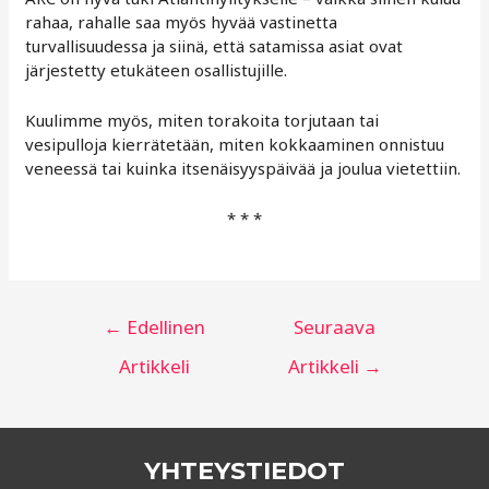
rahaa, rahalle saa myös hyvää vastinetta
turvallisuudessa ja siinä, että satamissa asiat ovat
järjestetty etukäteen osallistujille.
Kuulimme myös, miten torakoita torjutaan tai
vesipulloja kierrätetään, miten kokkaaminen onnistuu
veneessä tai kuinka itsenäisyyspäivää ja joulua vietettiin.
* * *
Artikkelien
←
Edellinen
Seuraava
selaus
Artikkeli
Artikkeli
→
YHTEYSTIEDOT