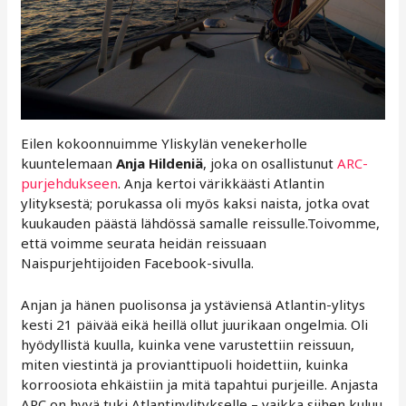
Eilen kokoonnuimme Yliskylän venekerholle
kuuntelemaan
Anja Hildeniä
, joka on osallistunut
ARC-
purjehdukseen
. Anja kertoi värikkäästi Atlantin
ylityksestä; porukassa oli myös kaksi naista, jotka ovat
kuukauden päästä lähdössä samalle reissulle.Toivomme,
että voimme seurata heidän reissuaan
Naispurjehtijoiden Facebook-sivulla.
Anjan ja hänen puolisonsa ja ystäviensä Atlantin-ylitys
kesti 21 päivää eikä heillä ollut juurikaan ongelmia. Oli
hyödyllistä kuulla, kuinka vene varustettiin reissuun,
miten viestintä ja provianttipuoli hoidettiin, kuinka
korroosiota ehkäistiin ja mitä tapahtui purjeille. Anjasta
ARC on hyvä tuki Atlantinylitykselle – vaikka siihen kuluu