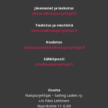
Jäsenasiat ja laskutus
sihteeri@naispurjehtijat.fi
Tiedotus ja viestintä
viestinta@naispurjehtijat.fi
Koulutus
koulutuspaallikko@naispurjehtijat.fi
Sähköposti
info@naispurjehtijat.fi
Osoite
Naispurjehtijat – Sailing Ladies ry.
c/o Päivi Lehtinen
Nyyrikintie 11 G 69