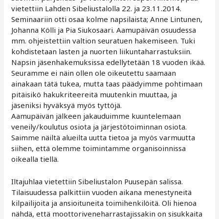
vietettiin Lahden Sibeliustalolla 22. ja 23.11.2014.
Seminaariin otti osaa kolme napsilaista; Anne Lintunen,
Johanna Kölli ja Pia Siukosaari. Aamupäivän osuudessa
mm. ohjeistettiin valtion seuratuen hakemiseen. Tuki
kohdistetaan lasten ja nuorten liikuntaharrastuksiin.
Napsin jäsenhakemuksissa edellytetään 18 vuoden ikää.
Seuramme ei näin ollen ole oikeutettu saamaan
ainakaan tätä tukea, mutta taas päädyimme pohtimaan
pitäisikö hakukriteereitä muutenkin muuttaa, ja
jäseniksi hyväksyä myös tyttöjä.
Aamupäivän jälkeen jakauduimme kuuntelemaan
veneily/koulutus osiota ja järjestötoiminnan osiota.
Saimme näiltä alueilta uutta tietoa ja myös varmuutta
siihen, että olemme toimintamme organisoinnissa
oikealla tiellä.
Iltajuhlaa vietettiin Sibeliustalon Puusepän salissa.
Tilaisuudessa palkittiin vuoden aikana menestyneitä
kilpailijoita ja ansioituneita toimihenkilöitä. Oli hienoa
nähdä, että moottoriveneharrastajissakin on sisukkaita