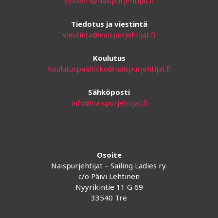
sihteeri@naispurjehtijat.fi
Tiedotus ja viestintä
viestinta@naispurjehtijat.fi
Koulutus
koulutuspaallikko@naispurjehtijat.fi
Sähköposti
info@naispurjehtijat.fi
Osoite
Naispurjehtijat – Sailing Ladies ry.
c/o Päivi Lehtinen
Nyyrikintie 11 G 69
33540 Tre