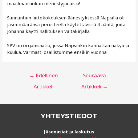
maailmanluokan menestyjänaisia!
Sunnuntain liittokokouksen äänestyksessä Napsilla oli
jäsenmääränsä perusteella käytettävissä 4 ääntä, joita
Johanna käytti hallituksen valtakirjalla.
SPV on organisaatio, jossa Napsinkin kannattaa näkyä ja
kuulua. Varmasti osallistumme ensikin vuonna!
Artikkelien
←
Edellinen
Seuraava
selaus
Artikkeli
Artikkeli
→
YHTEYSTIEDOT
Jäsenasiat ja laskutus