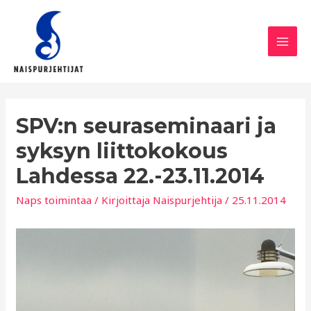
Siirry
sisältöön
Mai
Men
SPV:n seuraseminaari ja
syksyn liittokokous
Lahdessa 22.-23.11.2014
Naps toimintaa
/ Kirjoittaja
Naispurjehtija
/
25.11.2014