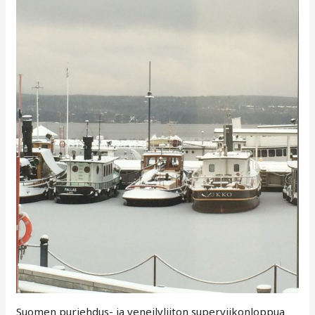
Suomen purjehdus- ja veneilyliiton superviikonloppua