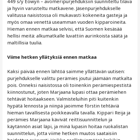
449 s/y Eowyn – avomeripurjehduksiin suunniteltu tilava
ja hyvin varusteltu matkavene. Jäsenpurjehdukselle
valitussa naisistossa oli mukavasti kokeneita gasteja ja
myös omaa venettä useamman vuoden kipparoineita.
Hieman ennen matkaa selvisi, että Suomen kesäsää
hellisi meitä: alkumatkalle luvattiin aurinkoista säätä ja
maltillisia tuulia.
Viime hetken yllätyksiä ennen matkaa
Kaksi päivää ennen lähtöä saimme yllättävän uutisen:
purjehdukselle valittu perämies joutui jäämään matkalta
pois. Onneksi naisistossa oli toinenkin perämiespestistä
kiinnostunut, joten Marjaana lupasi ottaa perämiehen
tehtävät hoitaakseen. Valmisteluihin piti kuitenkin
hypätä lennosta ja niinpä jaoimme förstin tehtäviä
hieman tavallisesta poikkeavalla tavalla. Kippari Reija ja
perämies Marjaana kävivät reittisuunnittelun ja
käytännön asiat läpi, ja minä lupasin hoitaa ruokalistan
suunnittelun, jotta viime hetken muutos saataisiin
hoidettua sujuvasti. Vaikka osallistujamäärä laskikin