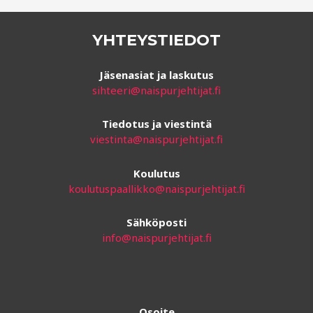
YHTEYSTIEDOT
Jäsenasiat ja laskutus
sihteeri@naispurjehtijat.fi
Tiedotus ja viestintä
viestinta@naispurjehtijat.fi
Koulutus
koulutuspaallikko@naispurjehtijat.fi
Sähköposti
info@naispurjehtijat.fi
Osoite