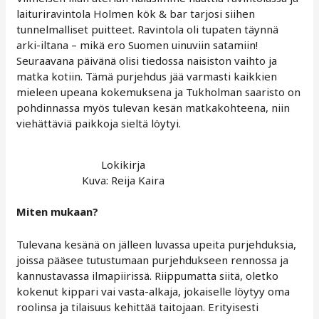
laituriravintola Holmen kök & bar tarjosi siihen
tunnelmalliset puitteet. Ravintola oli tupaten täynnä
arki-iltana – mikä ero Suomen uinuviin satamiin!
Seuraavana päivänä olisi tiedossa naisiston vaihto ja
matka kotiin. Tämä purjehdus jää varmasti kaikkien
mieleen upeana kokemuksena ja Tukholman saaristo on
pohdinnassa myös tulevan kesän matkakohteena, niin
viehättäviä paikkoja sieltä löytyi.
Lokikirja
Kuva: Reija Kaira
Miten mukaan?
Tulevana kesänä on jälleen luvassa upeita purjehduksia,
joissa pääsee tutustumaan purjehdukseen rennossa ja
kannustavassa ilmapiirissä. Riippumatta siitä, oletko
kokenut kippari vai vasta-alkaja, jokaiselle löytyy oma
roolinsa ja tilaisuus kehittää taitojaan. Erityisesti