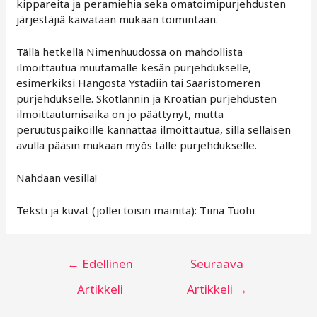
kippareita ja perämiehiä sekä omatoimipurjehdusten
järjestäjiä kaivataan mukaan toimintaan.
Tällä hetkellä Nimenhuudossa on mahdollista
ilmoittautua muutamalle kesän purjehdukselle,
esimerkiksi Hangosta Ystadiin tai Saaristomeren
purjehdukselle. Skotlannin ja Kroatian purjehdusten
ilmoittautumisaika on jo päättynyt, mutta
peruutuspaikoille kannattaa ilmoittautua, sillä sellaisen
avulla pääsin mukaan myös tälle purjehdukselle.
Nähdään vesillä!
Teksti ja kuvat (jollei toisin mainita): Tiina Tuohi
Artikkelien
←
Edellinen
Seuraava
selaus
Artikkeli
Artikkeli
→