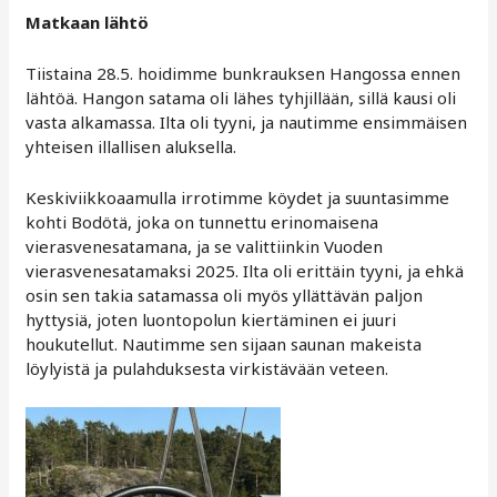
Matkaan lähtö
Tiistaina 28.5. hoidimme bunkrauksen Hangossa ennen
lähtöä. Hangon satama oli lähes tyhjillään, sillä kausi oli
vasta alkamassa. Ilta oli tyyni, ja nautimme ensimmäisen
yhteisen illallisen aluksella.
Keskiviikkoaamulla irrotimme köydet ja suuntasimme
kohti Bodötä, joka on tunnettu erinomaisena
vierasvenesatamana, ja se valittiinkin Vuoden
vierasvenesatamaksi 2025. Ilta oli erittäin tyyni, ja ehkä
osin sen takia satamassa oli myös yllättävän paljon
hyttysiä, joten luontopolun kiertäminen ei juuri
houkutellut. Nautimme sen sijaan saunan makeista
löylyistä ja pulahduksesta virkistävään veteen.