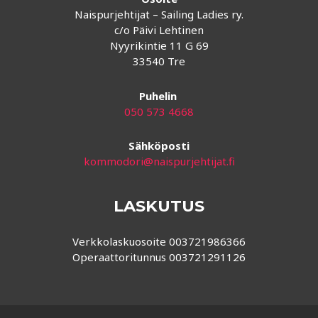
Naispurjehtijat – Sailing Ladies ry.
c/o Päivi Lehtinen
Nyyrikintie 11 G 69
33540 Tre
Puhelin
050 573 4668
Sähköposti
kommodori@naispurjehtijat.fi
LASKUTUS
Verkkolaskuosoite 003721986366
Operaattoritunnus 003721291126