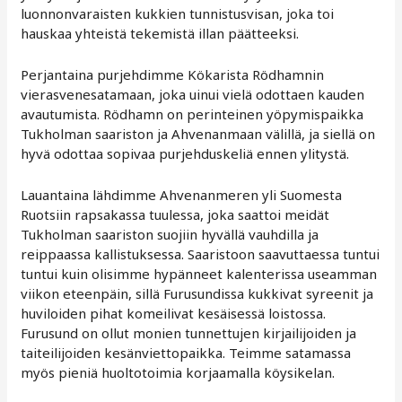
luonnonvaraisten kukkien tunnistusvisan, joka toi
hauskaa yhteistä tekemistä illan päätteeksi.
Perjantaina purjehdimme Kökarista Rödhamnin
vierasvenesatamaan, joka uinui vielä odottaen kauden
avautumista. Rödhamn on perinteinen yöpymispaikka
Tukholman saariston ja Ahvenanmaan välillä, ja siellä on
hyvä odottaa sopivaa purjehduskeliä ennen ylitystä.
Lauantaina lähdimme Ahvenanmeren yli Suomesta
Ruotsiin rapsakassa tuulessa, joka saattoi meidät
Tukholman saariston suojiin hyvällä vauhdilla ja
reippaassa kallistuksessa. Saaristoon saavuttaessa tuntui
tuntui kuin olisimme hypänneet kalenterissa useamman
viikon eteenpäin, sillä Furusundissa kukkivat syreenit ja
huviloiden pihat komeilivat kesäisessä loistossa.
Furusund on ollut monien tunnettujen kirjailijoiden ja
taiteilijoiden kesänviettopaikka. Teimme satamassa
myös pieniä huoltotoimia korjaamalla köysikelan.