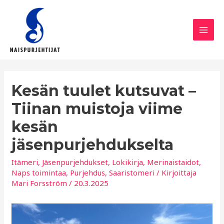
Siirry
sisältöön
Mai
Men
Kesän tuulet kutsuvat –
Tiinan muistoja viime
kesän
jäsenpurjehdukselta
Itämeri
,
Jäsenpurjehdukset
,
Lokikirja
,
Merinaistaidot
,
Naps toimintaa
,
Purjehdus
,
Saaristomeri
/ Kirjoittaja
Mari Forsström
/
20.3.2025