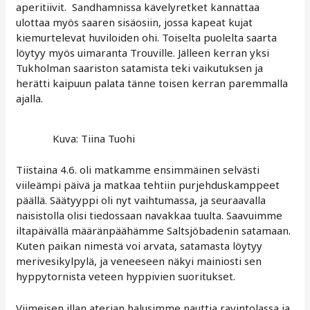
aperitiivit. Sandhamnissa kävelyretket kannattaa
ulottaa myös saaren sisäosiin, jossa kapeat kujat
kiemurtelevat huviloiden ohi. Toiselta puolelta saarta
löytyy myös uimaranta Trouville. Jälleen kerran yksi
Tukholman saariston satamista teki vaikutuksen ja
herätti kaipuun palata tänne toisen kerran paremmalla
ajalla.
Kuva: Tiina Tuohi
Tiistaina 4.6. oli matkamme ensimmäinen selvästi
viileämpi päivä ja matkaa tehtiin purjehduskamppeet
päällä. Säätyyppi oli nyt vaihtumassa, ja seuraavalla
naisistolla olisi tiedossaan navakkaa tuulta. Saavuimme
iltapäivällä määränpäähämme Saltsjöbadenin satamaan.
Kuten paikan nimestä voi arvata, satamasta löytyy
merivesikylpylä, ja veneeseen näkyi mainiosti sen
hyppytornista veteen hyppivien suoritukset.
Viimeisen illan aterian halusimme nauttia ravintolassa ja