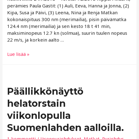
perämies Paula Gastit: (1) Auli, Eeva, Hanna ja Jonna, (2)
Kipa, Susa ja Päivi, (3) Leena, Nina ja Renja Matkan
kokonaispituus 300 nm (merimailia), pisin päivämatka
124.4 nm (merimailia) ja sen kesto 18 t 41 min,
maksiminopeus 12.7 kn (solmua), suurin tuulen nopeus
22 m/s, ja korkein aalto …
NaPSilaiset
Lue lisää »
Karibialla
2018
Päällikkönäyttö
helatorstain
viikonlopulla
Suomenlahden aalloilla.
1 kommentti
/
Jäsenpurjehdukset
,
Matkat
,
Purjehdus
,