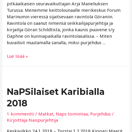
pitkäaikaisen seuravaikuttajan Arja Maneliuksen
Turussa. Menemme keittolounaalle merikeskus Forum
Marinumin vieressä sijaitsevaan ravintola Göraniin.
Ravintola on saanut nimensä seikkailijapurjehtija ja
kirjailija Göran Schildtistä, jonka kaunis puuvene s/y
Daphne on kunniapaikalla ravintolasalissa. – Miten
kuvailisit muutamalla sanalla, miksi purjehdus …
Naispurjehtijat
Lue lisää »
juhlistavat
16-
vuotissyntymäpäivää
haastattelemalla
yhtä
NaPSilaiset Karibialla
perustajajäsenistämme
2018
Arja
Maneliusta
1 kommentti
/
Matkat
,
Naps toimintaa
,
Purjehdus
/
Kirjoittaja
Naispurjehtija
Keskiviikko 24.1.2018 – Torstai 1.2.2018 Kippari Maarit,