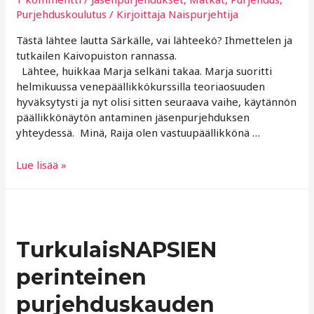
Purjehduskoulutus
/ Kirjoittaja
Naispurjehtija
Tästä lähtee lautta Särkälle, vai lähteekö? Ihmettelen ja
tutkailen Kaivopuiston rannassa.
Lähtee, huikkaa Marja selkäni takaa. Marja suoritti
helmikuussa venepäällikkökurssilla teoriaosuuden
hyväksytysti ja nyt olisi sitten seuraava vaihe, käytännön
päällikkönäytön antaminen jäsenpurjehduksen
yhteydessä. Minä, Raija olen vastuupäällikkönä …
Päällikkönäyttö
Lue lisää »
helatorstain
viikonlopulla
Suomenlahden
aalloilla.
TurkulaisNAPSIEN
perinteinen
purjehduskauden