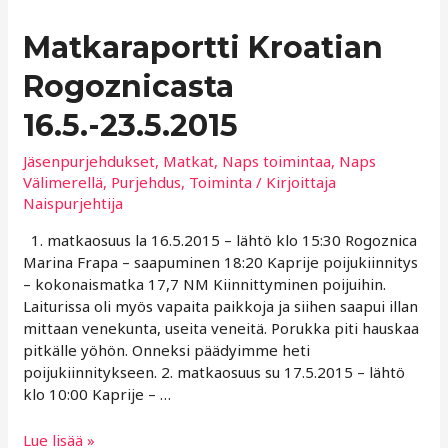
Matkaraportti Kroatian
Rogoznicasta
16.5.-23.5.2015
Jäsenpurjehdukset
,
Matkat
,
Naps toimintaa
,
Naps
Välimerellä
,
Purjehdus
,
Toiminta
/ Kirjoittaja
Naispurjehtija
1. matkaosuus la 16.5.2015 – lähtö klo 15:30 Rogoznica
Marina Frapa – saapuminen 18:20 Kaprije poijukiinnitys
– kokonaismatka 17,7 NM Kiinnittyminen poijuihin.
Laiturissa oli myös vapaita paikkoja ja siihen saapui illan
mittaan venekunta, useita veneitä. Porukka piti hauskaa
pitkälle yöhön. Onneksi päädyimme heti
poijukiinnitykseen. 2. matkaosuus su 17.5.2015 – lähtö
klo 10:00 Kaprije – …
Matkaraportti
Lue lisää »