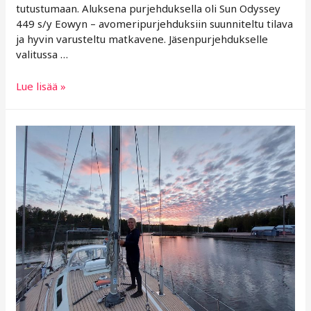
tutustumaan. Aluksena purjehduksella oli Sun Odyssey
449 s/y Eowyn – avomeripurjehduksiin suunniteltu tilava
ja hyvin varusteltu matkavene. Jäsenpurjehdukselle
valitussa …
Kesän
Lue lisää »
tuulet
kutsuvat
–
Tiinan
muistoja
viime
kesän
jäsenpurjehdukselta