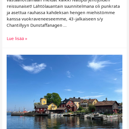
reissunaiset! Lähtölauantain suunnitelmana oli punkrata
ja asettua rauhassa kahdeksan hengen miehistömme
kanssa vuokraveneeseemme, 43-jalkaiseen s/y
Chantillyyn Dunstaffanagen …
s/y
Lue lisää »
Chantillyn
viikko
Skotlannin
länsirannikolla