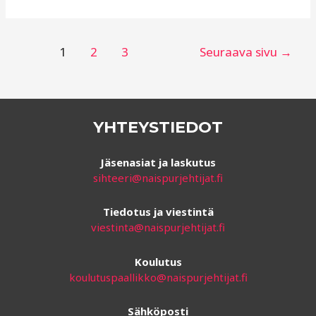
Kroatian
Rogoznicasta
16.5.-23.5.2015
Artikkelien
1
2
3
Seuraava sivu
→
selaus
YHTEYSTIEDOT
Jäsenasiat ja laskutus
sihteeri@naispurjehtijat.fi
Tiedotus ja viestintä
viestinta@naispurjehtijat.fi
Koulutus
koulutuspaallikko@naispurjehtijat.fi
Sähköposti