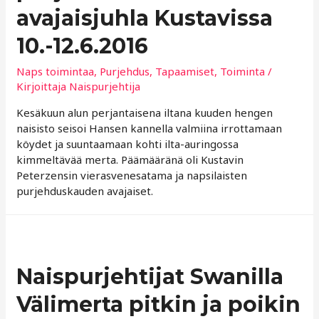
avajaisjuhla Kustavissa
10.-12.6.2016
Naps toimintaa
,
Purjehdus
,
Tapaamiset
,
Toiminta
/
Kirjoittaja
Naispurjehtija
Kesäkuun alun perjantaisena iltana kuuden hengen
naisisto seisoi Hansen kannella valmiina irrottamaan
köydet ja suuntaamaan kohti ilta-auringossa
kimmeltävää merta. Päämääränä oli Kustavin
Peterzensin vierasvenesatama ja napsilaisten
purjehduskauden avajaiset.
Naispurjehtijat Swanilla
Välimerta pitkin ja poikin