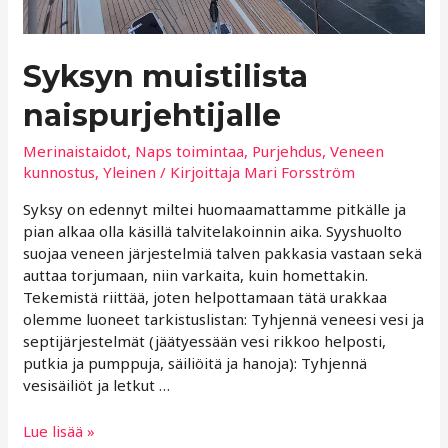
Syksyn muistilista
naispurjehtijalle
Merinaistaidot
,
Naps toimintaa
,
Purjehdus
,
Veneen
kunnostus
,
Yleinen
/ Kirjoittaja
Mari Forsström
Syksy on edennyt miltei huomaamattamme pitkälle ja
pian alkaa olla käsillä talvitelakoinnin aika. Syyshuolto
suojaa veneen järjestelmiä talven pakkasia vastaan sekä
auttaa torjumaan, niin varkaita, kuin homettakin.
Tekemistä riittää, joten helpottamaan tätä urakkaa
olemme luoneet tarkistuslistan: Tyhjennä veneesi vesi ja
septijärjestelmät (jäätyessään vesi rikkoo helposti,
putkia ja pumppuja, säiliöitä ja hanoja): Tyhjennä
vesisäiliöt ja letkut …
Syksyn
Lue lisää »