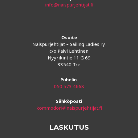
info@naispurjehtijat.fi
Osoite
Naispurjehtijat – Sailing Ladies ry.
c/o Päivi Lehtinen
Nyyrikintie 11 G 69
33540 Tre
Puhelin
050 573 4668
Sähköposti
kommodori@naispurjehtijat.fi
LASKUTUS