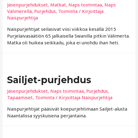
Jäsenpurjehdukset
,
Matkat
,
Naps toimintaa
,
Naps
Välimerellä
,
Purjehdus
,
Toiminta
/ Kirjoittaja
Naispurjehtija
Naispurjehtijat seilasivat viisi viikkoa kesällä 2015
Purjelaivasäätiön 65 jalkaisella Swanilla pitkin Välimerta.
Matka oli huikea seikkailu, joka ei unohdu ihan heti.
Sailjet-purjehdus
Jäsenpurjehdukset
,
Naps toimintaa
,
Purjehdus
,
Tapaamiset
,
Toiminta
/ Kirjoittaja
Naispurjehtija
Naispurjehtijat pääsivät koepurjehtimaan Sailjet-alusta
Naantalissa syyskuisena perjantaina.