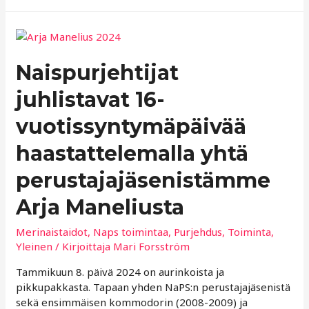
muistilista
naispurjehtijalle
Naispurjehtijat
juhlistavat 16-
vuotissyntymäpäivää
haastattelemalla yhtä
perustajajäsenistämme
Arja Maneliusta
Merinaistaidot
,
Naps toimintaa
,
Purjehdus
,
Toiminta
,
Yleinen
/ Kirjoittaja
Mari Forsström
Tammikuun 8. päivä 2024 on aurinkoista ja
pikkupakkasta. Tapaan yhden NaPS:n perustajajäsenistä
sekä ensimmäisen kommodorin (2008-2009) ja