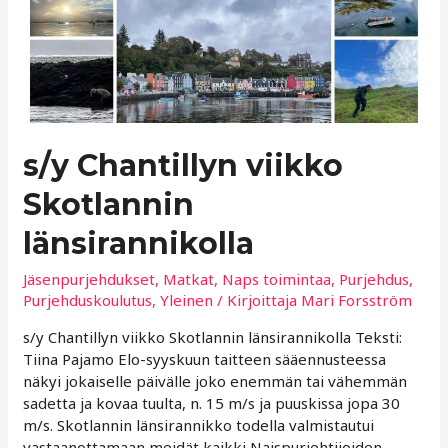
s/y Chantillyn viikko
Skotlannin
länsirannikolla
Jäsenpurjehdukset
,
Matkat
,
Naps toimintaa
,
Purjehdus
,
Purjehduskoulutus
,
Yleinen
/ Kirjoittaja
Mari Forsström
s/y Chantillyn viikko Skotlannin länsirannikolla Teksti:
Tiina Pajamo Elo-syyskuun taitteen sääennusteessa
näkyi jokaiselle päivälle joko enemmän tai vähemmän
sadetta ja kovaa tuulta, n. 15 m/s ja puuskissa jopa 30
m/s. Skotlannin länsirannikko todella valmistautui
vastaanottamaan meidät kaikki Naispurjehtijoiden